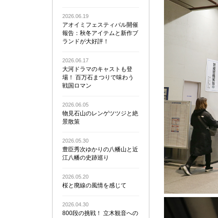
2026.06.19
アオイミフェスティバル開催
報告：秋冬アイテムと新作ブ
ランドが大好評！
2026.06.17
大河ドラマのキャストも登
場！ 百万石まつりで味わう
戦国ロマン
2026.06.05
物見石山のレンゲツツジと絶
景散策
2026.05.30
豊臣秀次ゆかりの八幡山と近
江八幡の史跡巡り
2026.05.20
桜と廃線の風情を感じて
2026.04.30
800段の挑戦！ 立木観音への