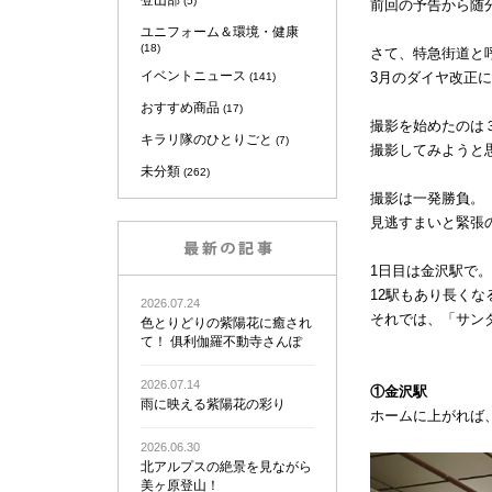
登山部
(5)
前回の予告から随分
ユニフォーム＆環境・健康
(18)
さて、特急街道と
イベントニュース
3月のダイヤ改正
(141)
おすすめ商品
(17)
撮影を始めたのは
キラリ隊のひとりごと
(7)
撮影してみようと
未分類
(262)
撮影は一発勝負。
見逃すまいと緊張
1日目は金沢駅で
12駅もあり長くな
2026.07.24
それでは、「サン
色とりどりの紫陽花に癒され
て！ 俱利伽羅不動寺さんぽ
2026.07.14
①金沢駅
雨に映える紫陽花の彩り
ホームに上がれば
2026.06.30
北アルプスの絶景を見ながら
美ヶ原登山！