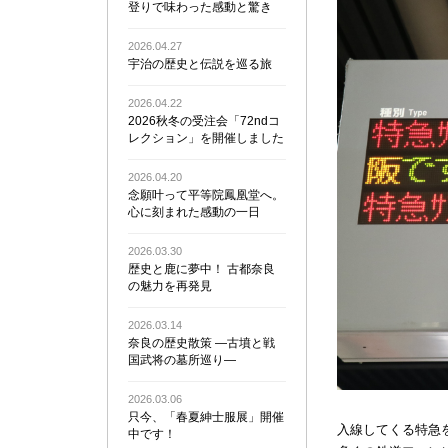
登りで味わった感動と驚き
2026.04.27
宇治の歴史と伝説を巡る旅
2026.04.22
2026秋冬の受注会「72ndコ
レクション」を開催しました
2026.04.20
念願叶って平等院鳳凰堂へ。
心に刻まれた感動の一日
2026.03.30
歴史と鹿に夢中！ 古都奈良
の魅力を再発見
2026.03.14
奈良の歴史散策 ―古墳と戦
国武将の墓所巡り―
2026.03.06
只今、「春夏紳士服展」開催
入線してくる特急
中です！