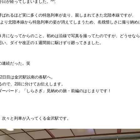
日が経ってしまいました。^^;
呼ばれるほど実に多くの特急列車が走り、親しまれてきた北陸本線ですが、
により北陸本線から特急列車の姿が消えてしまうため、名残惜しさに撮り納め
３月になってからのこと。初めは沿線で写真を撮ってたのですが、どうせなら
思い、ダイヤ改正の１週間前に駆けずり廻ってきました。
の連続だった。笑
。2日目は金沢駅以南の各駅へ。
るので、2回に分けてお伝えします。
ダーバード」「しらさぎ」見納めの旅・前編のはじまりです！
、次々と列車が入ってくる金沢駅です。