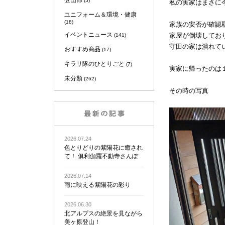
登山部
(5)
私の実家はまさに
ユニフォーム＆環境・健康
(18)
家族の安否が確認
イベントニュース
家屋が倒壊してお
(141)
守田の家は潰れて
おすすめ商品
(17)
キラリ隊のひとりごと
(7)
実家に帰ったのは
未分類
(262)
その時の写真
2026.07.24
色とりどりの紫陽花に癒され
て！ 俱利伽羅不動寺さんぽ
2026.07.14
雨に映える紫陽花の彩り
2026.06.30
北アルプスの絶景を見ながら
美ヶ原登山！