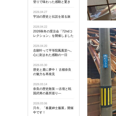
登りで味わった感動と驚き
2026.04.27
宇治の歴史と伝説を巡る旅
2026.04.22
2026秋冬の受注会「72ndコ
レクション」を開催しました
2026.04.20
念願叶って平等院鳳凰堂へ。
心に刻まれた感動の一日
2026.03.30
歴史と鹿に夢中！ 古都奈良
の魅力を再発見
2026.03.14
奈良の歴史散策 ―古墳と戦
国武将の墓所巡り―
2026.03.06
只今、「春夏紳士服展」開催
中です！