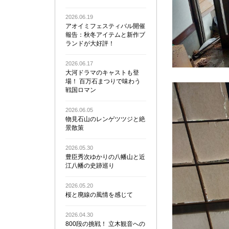
2026.06.19
アオイミフェスティバル開催
報告：秋冬アイテムと新作ブ
ランドが大好評！
2026.06.17
大河ドラマのキャストも登
場！ 百万石まつりで味わう
戦国ロマン
2026.06.05
物見石山のレンゲツツジと絶
景散策
2026.05.30
豊臣秀次ゆかりの八幡山と近
江八幡の史跡巡り
2026.05.20
桜と廃線の風情を感じて
2026.04.30
800段の挑戦！ 立木観音への