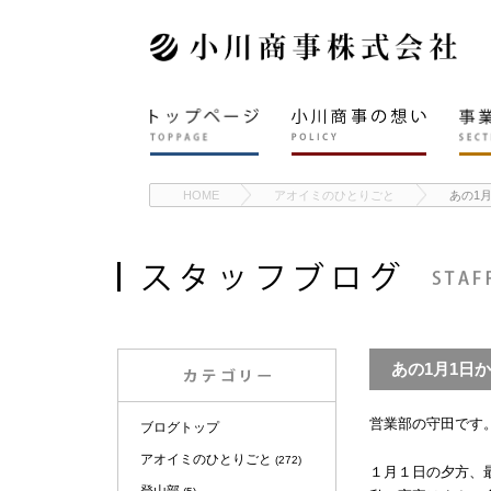
HOME
アオイミのひとりごと
あの1
あの1月1日
営業部の守田です
ブログトップ
アオイミのひとりごと
(272)
１月１日の夕方、