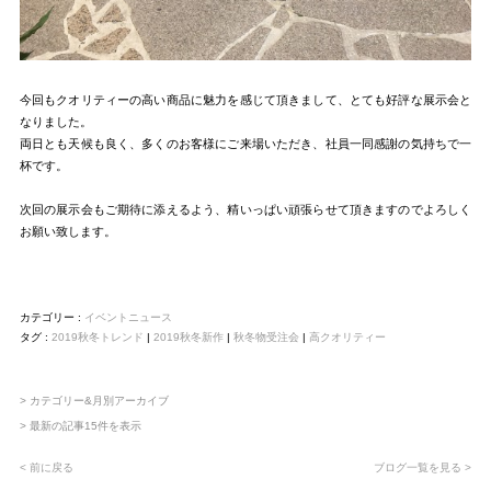
今回もクオリティーの高い商品に魅力を感じて頂きまして、とても好評な展示会と
なりました。
両日とも天候も良く、多くのお客様にご来場いただき、社員一同感謝の気持ちで一
杯です。
次回の展示会もご期待に添えるよう、精いっぱい頑張らせて頂きますのでよろしく
お願い致します。
カテゴリー :
イベントニュース
タグ :
2019秋冬トレンド
|
2019秋冬新作
|
秋冬物受注会
|
高クオリティー
> カテゴリー&月別アーカイブ
> 最新の記事15件を表示
< 前に戻る
ブログ一覧を見る >