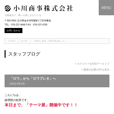
古都金沢で、唯一の美しさをつくる
〒920-0061 石川県金沢市問屋町1丁目59番地
TEL : 076-237-4646 FAX : 076-237-4785
お問い合わせ
HOME
未分類
「ロワ」から「ロワプレタ」へ
スタッフブログ
> カテゴリー&月別アーカイブ
> 最新の記事15件を表示
「ロワ」から「ロワプレタ」へ
（2012.09.03）
こんにちは。
経理部の松田です。
本日まで、「テーマ展」開催中です！！