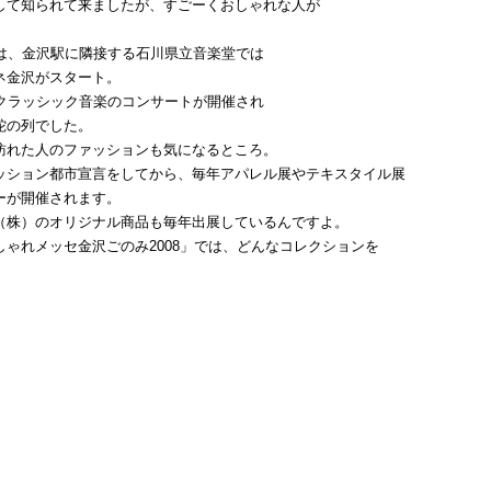
して知られて来ましたが、すごーくおしゃれな人が
らは、金沢駅に隣接する石川県立音楽堂では
ネ金沢がスタート。
、クラッシック音楽のコンサートが開催され
蛇の列でした。
訪れた人のファッションも気になるところ。
ッション都市宣言をしてから、毎年アパレル展やテキスタイル展
ーが開催されます。
（株）のオリジナル商品も毎年出展しているんですよ。
しゃれメッセ金沢ごのみ2008」では、どんなコレクションを