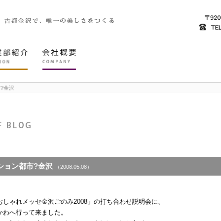
?金沢
ョン都市?金沢
（2008.05.08）
しゃれメッセ金沢ごのみ2008」の打ち合わせ説明会に、
かわへ行って来ました。