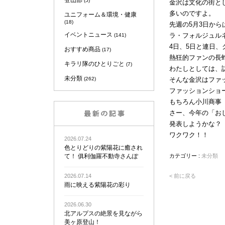
登山部
(5)
金沢は文化の街と
多いのですよ。
ユニフォーム＆環境・健康
(18)
先週の5月3日か
イベントニュース
ラ・フォルジュル
(141)
4日、5日と連日
おすすめ商品
(17)
熱狂的ファンの長
キラリ隊のひとりごと
(7)
わたしとしては、
未分類
(262)
そんな金沢はファ
ファッションショ
もちろん小川商事
さー、今年の「お
発表しようかな？
ワクワク！！
2026.07.24
色とりどりの紫陽花に癒され
て！ 俱利伽羅不動寺さんぽ
カテゴリー :
未分類
2026.07.14
< 前に戻る
雨に映える紫陽花の彩り
2026.06.30
北アルプスの絶景を見ながら
美ヶ原登山！