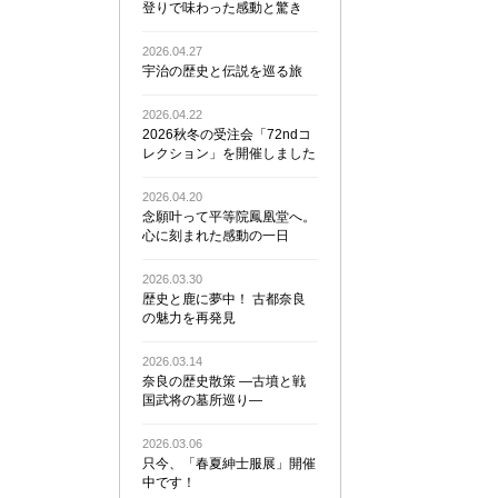
登りで味わった感動と驚き
2026.04.27
宇治の歴史と伝説を巡る旅
2026.04.22
2026秋冬の受注会「72ndコ
レクション」を開催しました
2026.04.20
念願叶って平等院鳳凰堂へ。
心に刻まれた感動の一日
2026.03.30
歴史と鹿に夢中！ 古都奈良
の魅力を再発見
2026.03.14
奈良の歴史散策 ―古墳と戦
国武将の墓所巡り―
2026.03.06
只今、「春夏紳士服展」開催
中です！