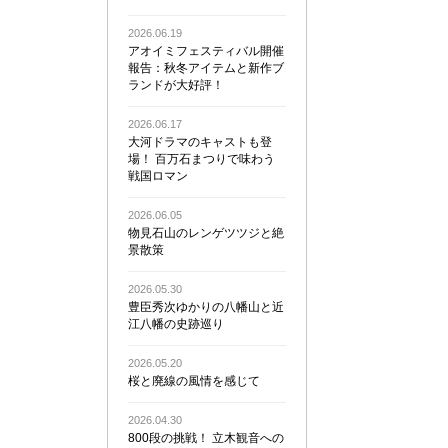
2026.06.19
アオイミフェスティバル開催
報告：秋冬アイテムと新作ブ
ランドが大好評！
2026.06.17
大河ドラマのキャストも登
場！ 百万石まつりで味わう
戦国ロマン
2026.06.05
物見石山のレンゲツツジと絶
景散策
2026.05.30
豊臣秀次ゆかりの八幡山と近
江八幡の史跡巡り
2026.05.20
桜と廃線の風情を感じて
2026.04.30
800段の挑戦！ 立木観音への