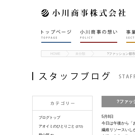
HOME
未分類
?ファッション都市
?ファッシ
5月8日
ブログトップ
今日は午後から「お
アオイミのひとりごと
(272)
繊維リソースいし