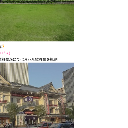
?
高
□＾●）
歌舞伎座にて七月花形歌舞伎を観劇