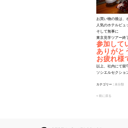
お買い物の後は、
人気のホテルビュ
そして無事に
東京見学ツアー終了
参加して
ありがとう
お疲れ様で
以上、社内にて留
ソシエルセクショ
カテゴリー :
未分類
< 前に戻る