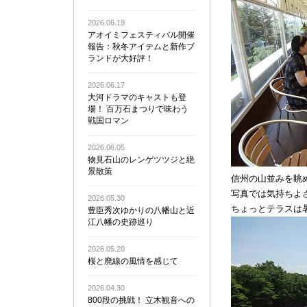
2026.06.19
アオイミフェスティバル開催
報告：秋冬アイテムと新作ブ
ランドが大好評！
2026.06.17
大河ドラマのキャストも登
場！ 百万石まつりで味わう
戦国ロマン
2026.06.05
物見石山のレンゲツツジと絶
景散策
信州の山並みを眺
写真では気持ちよ
2026.05.30
ちょっとテラスは
豊臣秀次ゆかりの八幡山と近
江八幡の史跡巡り
2026.05.20
桜と廃線の風情を感じて
2026.04.30
800段の挑戦！ 立木観音への