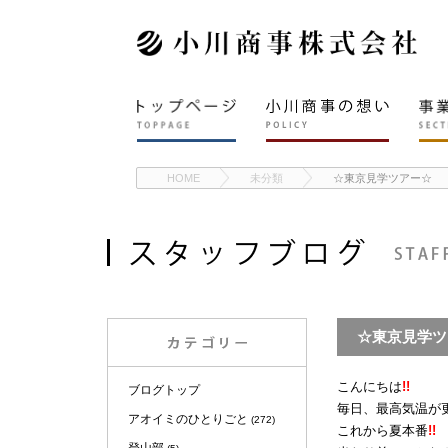
HOME
未分類
☆東京見学ツアー☆
☆東京見学ツ
こんにちは
!!
ブログトップ
毎日、最高気温が
アオイミのひとりごと
(272)
これから夏本番
!!