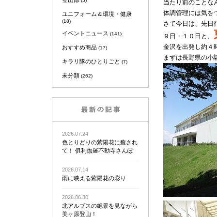
登山部
(5)
当たり前のことな
体調管理には気を
ユニフォーム＆環境・健康
(18)
さて今日は、先日
イベントニュース
(141)
９日・１０日と、
金沢を出発し約４
おすすめ商品
(17)
まずは長野県の小
キラリ隊のひとりごと
(7)
未分類
(262)
2026.07.24
色とりどりの紫陽花に癒され
て！ 俱利伽羅不動寺さんぽ
2026.07.14
雨に映える紫陽花の彩り
2026.06.30
北アルプスの絶景を見ながら
美ヶ原登山！