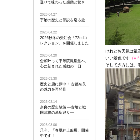
登りで味わった感動と驚き
2026.04.27
宇治の歴史と伝説を巡る旅
2026.04.22
2026秋冬の受注会「72ndコ
レクション」を開催しました
けれどお天気は最
2026.04.20
いい景色です
（●＾
念願叶って平等院鳳凰堂へ。
そして夕方には、
心に刻まれた感動の一日
2026.03.30
歴史と鹿に夢中！ 古都奈良
の魅力を再発見
2026.03.14
奈良の歴史散策 ―古墳と戦
国武将の墓所巡り―
2026.03.06
只今、「春夏紳士服展」開催
中です！