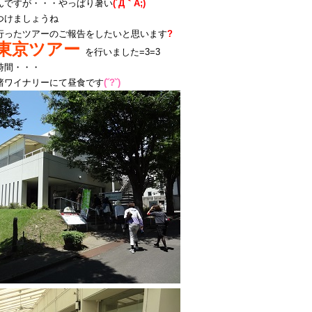
んですが・・・やっぱり暑い
(´Д｀A;)
つけましょうね
行ったツアーのご報告をしたいと思います
?
東京ツアー
を行いました=3=3
時間・・・
諸ワイナリーにて昼食です
(˘?˘)