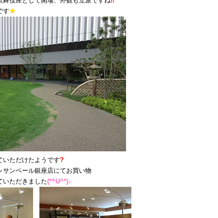
歌舞伎座として開場、外観も立派ですね
!!
です
★
ていただけたようです
?
レサンベール銀座店にてお買い物
ていただきました
(*^U^*)♪