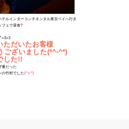
ホテルインターコンチネンタル東京ベイへ行き
ッフェで昼食
?
=3=3
いただいたお客様
ございました(*^-^*)
した!!
守番だった
ンの竹村でした
(*’v’*)