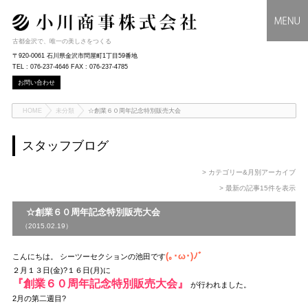
古都金沢で、唯一の美しさをつくる
〒920-0061 石川県金沢市問屋町1丁目59番地
TEL : 076-237-4646 FAX : 076-237-4785
お問い合わせ
HOME
未分類
☆創業６０周年記念特別販売大会
スタッフブログ
> カテゴリー&月別アーカイブ
> 最新の記事15件を表示
☆創業６０周年記念特別販売大会
（2015.02.19）
(｡･ω･)ﾉﾞ
こんにちは。 シーツーセクションの池田です
２月１３日(金)?１６日(月)に
『創業６０周年記念特別販売大会』
が行われました。
2月の第二週目?