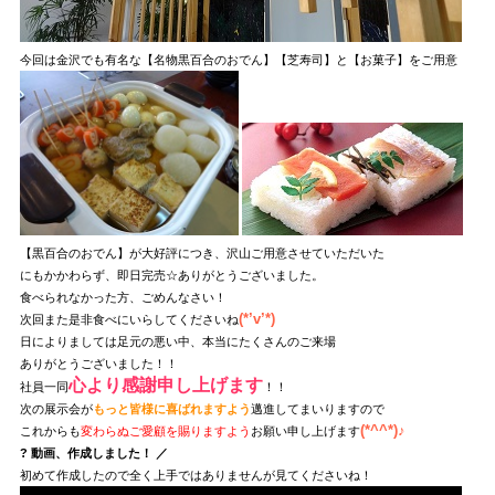
今回は金沢でも有名な【名物黒百合のおでん】【芝寿司】と【お菓子】をご用意
【黒百合のおでん】が大好評につき、沢山ご用意させていただいた
にもかかわらず、即日完売☆ありがとうございました。
食べられなかった方、ごめんなさい！
(*’v’*)
次回また是非食べにいらしてくださいね
日によりましては足元の悪い中、本当にたくさんのご来場
ありがとうございました！！
心より感謝申し上げます
社員一同
！！
次の展示会が
もっと皆様に喜ばれますよう
邁進してまいりますので
(*^^*)♪
これからも
変わらぬご愛顧を賜りますよう
お願い申し上げます
? 動画、作成しました！ ／
初めて作成したので全く上手ではありませんが見てくださいね！