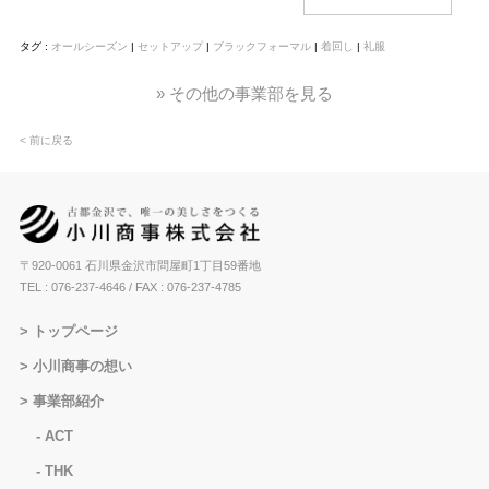
タグ :
オールシーズン
|
セットアップ
|
ブラックフォーマル
|
着回し
|
礼服
» その他の事業部を見る
< 前に戻る
〒920-0061 石川県金沢市問屋町1丁目59番地
TEL : 076-237-4646
/ FAX : 076-237-4785
トップページ
小川商事の想い
事業部紹介
ACT
THK