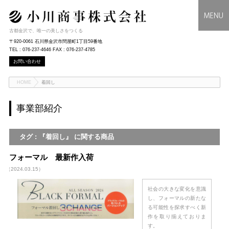
古都金沢で、唯一の美しさをつくる
〒920-0061 石川県金沢市問屋町1丁目59番地
TEL : 076-237-4646 FAX : 076-237-4785
お問い合わせ
HOME
着回し
事業部紹介
タグ : 『着回し』 に関する商品
フォーマル 最新作入荷
（2024.03.15）
社会の大きな変化を意識
し、フォーマルの新たな
る可能性を探求すべく新
作を取り揃えておりま
す。