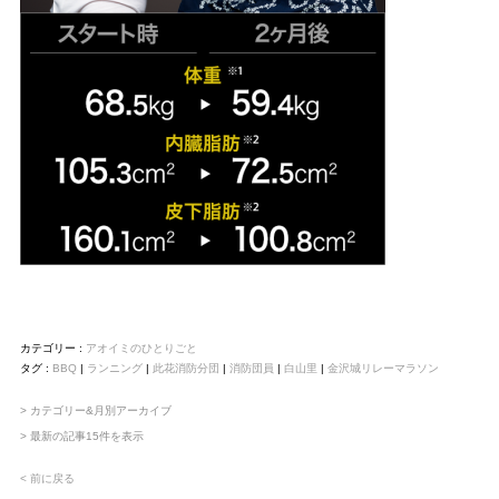
カテゴリー :
アオイミのひとりごと
タグ :
BBQ
|
ランニング
|
此花消防分団
|
消防団員
|
白山里
|
金沢城リレーマラソン
> カテゴリー&月別アーカイブ
> 最新の記事15件を表示
< 前に戻る