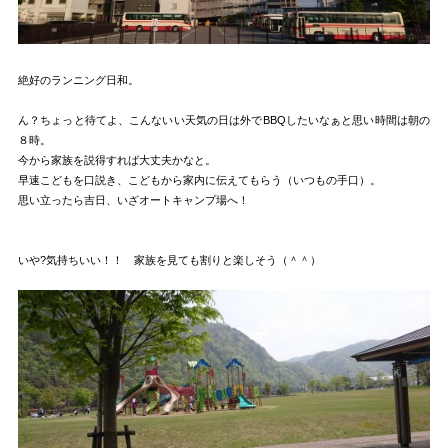
絶好のランニング日和。
ん？ちょっと待てよ、こんないい天気の日は外でBBQしたいなぁと思い時間は朝の
８時。
今から家族を説得すれば大丈夫かなと。
早速こどもを口説き、こどもから家内に伝えてもらう（いつもの手口）。
思い立ったら吉日、いざオートキャンプ場へ！
いや?気持ちいい！！ 家族を見ても割りと楽しそう（＾＾）