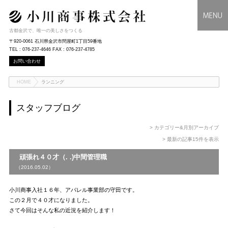
古都金沢で、唯一の美しさをつくる
〒920-0061 石川県金沢市問屋町1丁目59番地
TEL : 076-237-4646 FAX : 076-237-4785
お問い合わせ
HOME
ランニング
スタッフブログ
> カテゴリー&月別アーカイブ
> 最新の記事15件を表示
頑張れ４０才（. .)中間管理職
（2016.05.02）
小川商事入社１６年、アパレル事業部の守田です。
この２月で４０才になりました。
さて今回はそんな私の近況を紹介します！