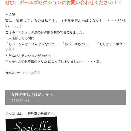
ぜひ、ガールズセクションにお問い合わせください！！
＊追記
実は、試着しているのは私です。 （全然モデルっぽくないし・・・・ｽﾐﾏｾ
ﾝ・・・。）
こうゆうナチュラル系のお洋服を初めて着てみました。
一人撮影してる間に、
「あっ、なんかイイんじゃない？」 「あっ、楽ち?ん！」 「もしかして似合っ
てる？」
とだんだんテンションが上がり、
すっかりこのお洋服のトリコ になってしまいました・・・・・笑。
カテゴリー :
おすすめ商品
女性の美しさは足元から
（2014.04.14）
こんにちは。 経理部の松田です。