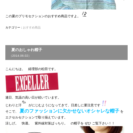
この夏のプリモセクションのおすすめ商品ですよ。
カテゴリー :
おすすめ商品
夏のおしゃれ帽子
（2014.06.02）
こんにちは。 経理部の松田です。
連日、気温の高い日が続いています。
じわりと汗
がにじむようになってきて、日差しに要注意です
夏のファッションに欠かせないオシャレな帽子
そこで、
を
エクセルセクションで取り揃えています。
涼しげ。 快適。 紫外線対策ばっちり。 の帽子を ぜひ ご覧下さい！！