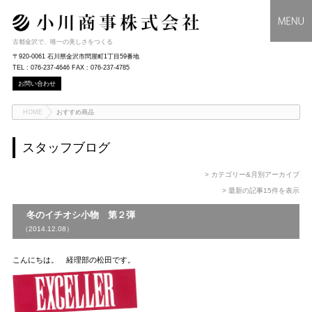
古都金沢で、唯一の美しさをつくる
〒920-0061 石川県金沢市問屋町1丁目59番地
TEL : 076-237-4646 FAX : 076-237-4785
お問い合わせ
HOME
おすすめ商品
スタッフブログ
> カテゴリー&月別アーカイブ
> 最新の記事15件を表示
冬のイチオシ小物 第２弾
（2014.12.08）
こんにちは。 経理部の松田です。