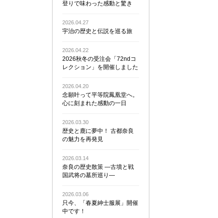
登りで味わった感動と驚き
2026.04.27
宇治の歴史と伝説を巡る旅
2026.04.22
2026秋冬の受注会「72ndコ
レクション」を開催しました
2026.04.20
念願叶って平等院鳳凰堂へ。
心に刻まれた感動の一日
2026.03.30
歴史と鹿に夢中！ 古都奈良
の魅力を再発見
2026.03.14
奈良の歴史散策 ―古墳と戦
国武将の墓所巡り―
2026.03.06
只今、「春夏紳士服展」開催
中です！