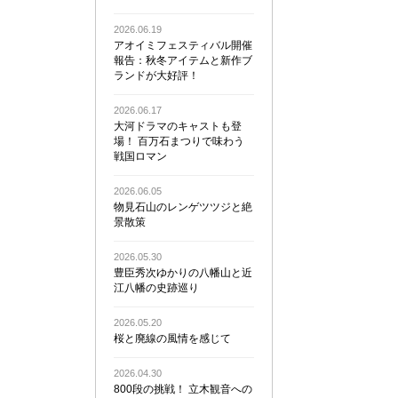
2026.06.19
アオイミフェスティバル開催
報告：秋冬アイテムと新作ブ
ランドが大好評！
2026.06.17
大河ドラマのキャストも登
場！ 百万石まつりで味わう
戦国ロマン
2026.06.05
物見石山のレンゲツツジと絶
景散策
2026.05.30
豊臣秀次ゆかりの八幡山と近
江八幡の史跡巡り
2026.05.20
桜と廃線の風情を感じて
2026.04.30
800段の挑戦！ 立木観音への