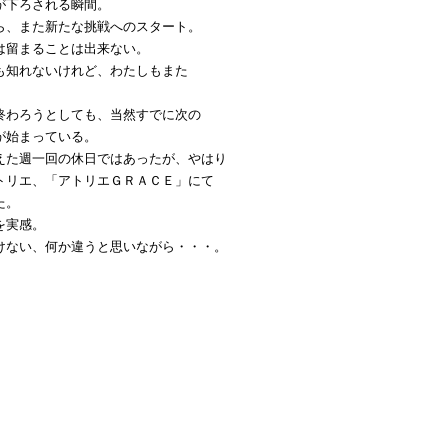
が下ろされる瞬間。
ら、また新たな挑戦へのスタート。
は留まることは出来ない。
も知れないけれど、わたしもまた
終わろうとしても、当然すでに次の
が始まっている。
えた週一回の休日ではあったが、やはり
トリエ、「アトリエＧＲＡＣＥ」にて
た。
を実感。
けない、何か違うと思いながら・・・。