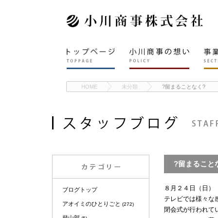
HOME
未分類
?留まることなく?
?留まること
８月２４日（日）
ブログトップ
テレビでは様々な
アオイミのひとりごと
(272)
閉会式が行われて