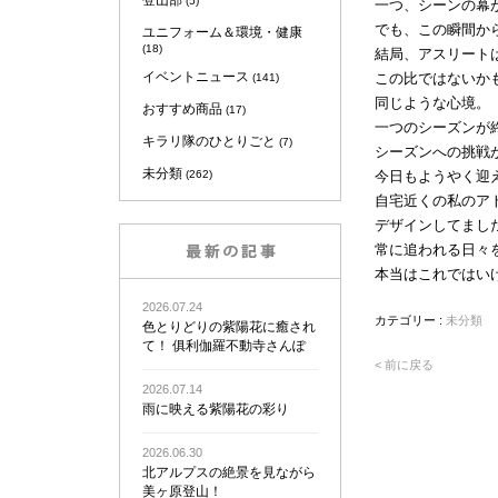
登山部
(5)
一つ、シーンの幕
でも、この瞬間か
ユニフォーム＆環境・健康
(18)
結局、アスリート
イベントニュース
この比ではないか
(141)
同じような心境。
おすすめ商品
(17)
一つのシーズンが
キラリ隊のひとりごと
(7)
シーズンへの挑戦
未分類
(262)
今日もようやく迎
自宅近くの私のア
デザインしてまし
常に追われる日々
本当はこれではい
2026.07.24
カテゴリー :
未分類
色とりどりの紫陽花に癒され
て！ 俱利伽羅不動寺さんぽ
< 前に戻る
2026.07.14
雨に映える紫陽花の彩り
2026.06.30
北アルプスの絶景を見ながら
美ヶ原登山！