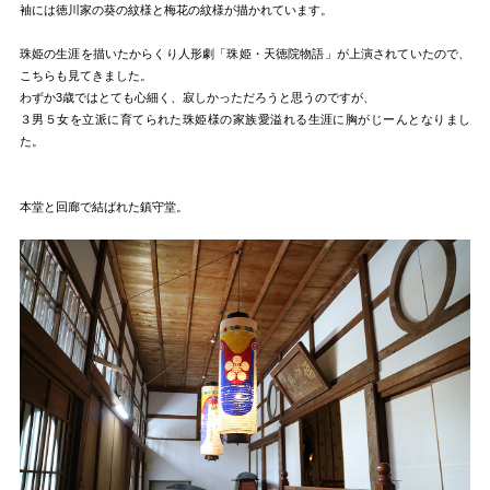
袖には徳川家の葵の紋様と梅花の紋様が描かれています。
珠姫の生涯を描いたからくり人形劇「珠姫・天徳院物語」が上演されていたので、
こちらも見てきました。
わずか3歳ではとても心細く、寂しかっただろうと思うのですが、
３男５女を立派に育てられた珠姫様の家族愛溢れる生涯に胸がじーんとなりまし
た。
本堂と回廊で結ばれた鎮守堂。