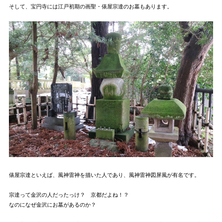
そして、宝円寺には江戸初期の画聖・俵屋宗達のお墓もあります。
俵屋宗達といえば、風神雷神を描いた人であり、風神雷神図屏風が有名です。
宗達って金沢の人だったっけ？ 京都だよね！？
なのになぜ金沢にお墓があるのか？