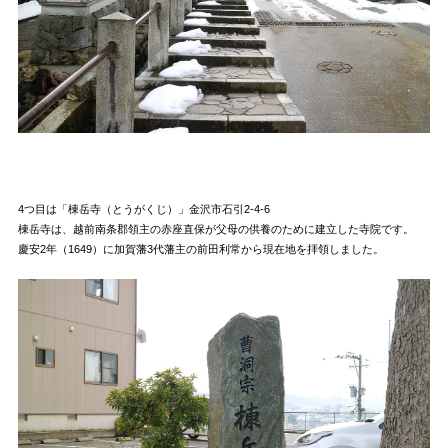
4つ目は「棟岳寺（とうがくじ）」金沢市石引2-4-6
棟岳寺は、越前南条郡領主の赤座直保が父母の供養のために建立した寺院です。
慶安2年（1649）に加賀藩3代藩主の前田利常から現在地を拝領しました。