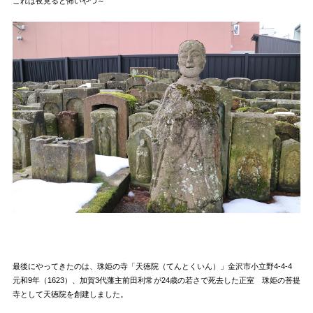
これは夜見ると怖いやつ～
最後にやってきたのは、珠姫の寺「天徳院（てんとくいん）」金沢市小立野4-4-4
元和9年（1623）、加賀3代藩主前田利常が24歳の若さで死去した正室 珠姫の菩提
寺として天徳院を創建しました。