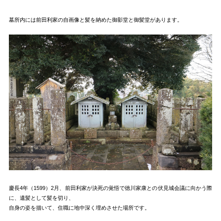
墓所内には前田利家の自画像と髪を納めた御影堂と御髪堂があります。
慶長4年（1599）2月、前田利家が決死の覚悟で徳川家康との伏見城会議に向かう際
に、遺髪として髪を切り、
自身の姿を描いて、住職に地中深く埋めさせた場所です。