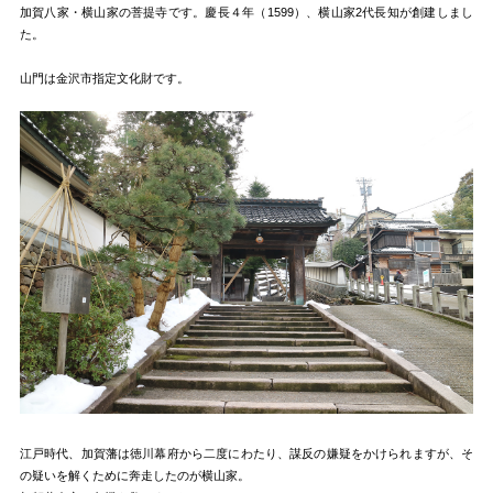
加賀八家・横山家の菩提寺です。慶長４年（1599）、横山家2代長知が創建しまし
た。
山門は金沢市指定文化財です。
江戸時代、加賀藩は徳川幕府から二度にわたり、謀反の嫌疑をかけられますが、そ
の疑いを解くために奔走したのが横山家。