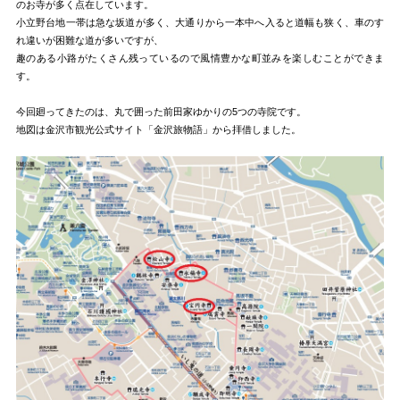
のお寺が多く点在しています。
小立野台地一帯は急な坂道が多く、大通りから一本中へ入ると道幅も狭く、車のす
れ違いが困難な道が多いですが、
趣のある小路がたくさん残っているので風情豊かな町並みを楽しむことができま
す。
今回廻ってきたのは、丸で囲った前田家ゆかりの5つの寺院です。
地図は金沢市観光公式サイト「金沢旅物語」から拝借しました。