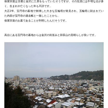
俵屋宗達は京都と金沢に工房をもっていたそうですが、その生涯には不明な点が多
く、生まれや亡くなった年も不詳です。
大正2年、宝円寺の墓地で倒壊した大きな五輪塔が発見され、五輪塔に刻まれてい
た内容が宝円寺の過去帳と一致したことから、
俵屋宗達のお墓であることが判明したんだそうです。
高台にある宝円寺の墓地からは金沢の街並みと卯辰山の見晴らしが良いです。