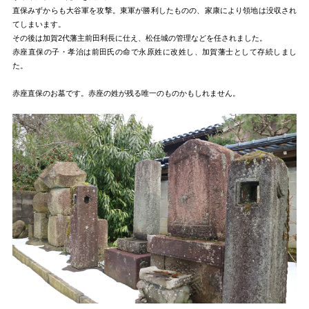
直保みずからも大谷軍を攻撃。東軍が勝利したものの、家康により領地は没収され
てしまいます。
その後は加賀2代藩主前田利長に仕え、松任城の管理などを任されました。
赤座直保の子・孝治は前田氏の命で永原姓に改姓し、加賀藩士として存続しまし
た。
赤座直保のお墓です。赤座の姓が残る唯一のものかもしれません。