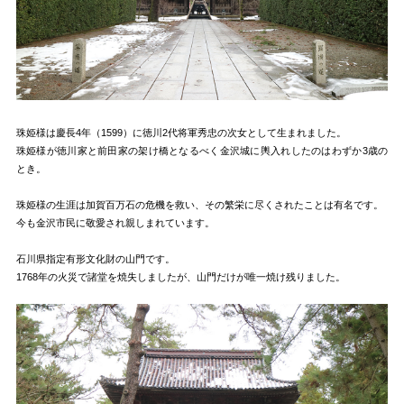
珠姫様は慶長4年（1599）に徳川2代将軍秀忠の次女として生まれました。
珠姫様が徳川家と前田家の架け橋となるべく金沢城に輿入れしたのはわずか3歳の
とき。
珠姫様の生涯は加賀百万石の危機を救い、その繁栄に尽くされたことは有名です。
今も金沢市民に敬愛され親しまれています。
石川県指定有形文化財の山門です。
1768年の火災で諸堂を焼失しましたが、山門だけが唯一焼け残りました。