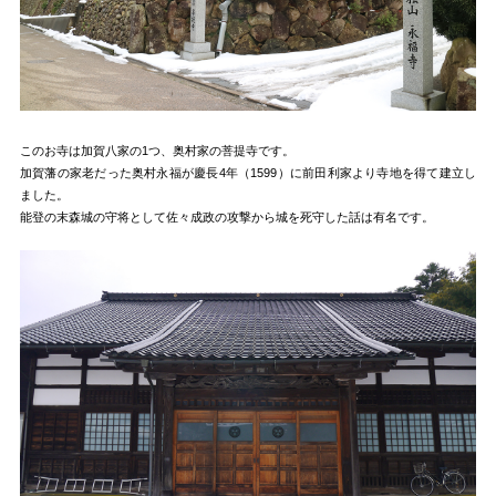
このお寺は加賀八家の1つ、奥村家の菩提寺です。
加賀藩の家老だった奥村永福が慶長4年（1599）に前田利家より寺地を得て建立し
ました。
能登の末森城の守将として佐々成政の攻撃から城を死守した話は有名です。