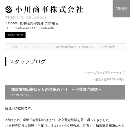
古都金沢で、唯一の美しさをつくる
〒920-0061 石川県金沢市問屋町1丁目59番地
TEL : 076-237-4646 FAX : 076-237-4785
お問い合わせ
HOME
アオイミのひとりごと
加賀藩前田家ゆかりの寺院めぐり ～小立野寺院群～
スタッフブログ
> カテゴリー&月別アーカイブ
> 最新の記事15件を表示
加賀藩前田家ゆかりの寺院めぐり ～小立野寺院群～
（2025.04.18）
経理部の松田です。
2月はじめ、金沢三寺院群のひとつ、小立野寺院群を見て廻ってきました。
小立野寺院群は浅野川と犀川に挟まれた小立野台地に位置し、加賀藩前田家ゆかり