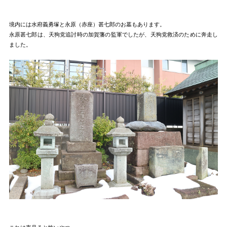
境内には水府義勇塚と永原（赤座）甚七郎のお墓もあります。
永原甚七郎は、天狗党追討時の加賀藩の監軍でしたが、天狗党救済のために奔走し
ました。