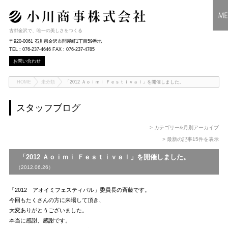
古都金沢で、唯一の美しさをつくる
〒920-0061 石川県金沢市問屋町1丁目59番地
TEL : 076-237-4646 FAX : 076-237-4785
お問い合わせ
HOME
未分類
「2012 Ａｏｉｍｉ Ｆｅｓｔｉｖａｌ」を開催しました。
スタッフブログ
> カテゴリー&月別アーカイブ
> 最新の記事15件を表示
「2012 Ａｏｉｍｉ Ｆｅｓｔｉｖａｌ」を開催しました。
（2012.06.26）
「2012 アオイミフェスティバル」委員長の斉藤です。
今回もたくさんの方に来場して頂き、
大変ありがとうございました。
本当に感謝、感謝です。