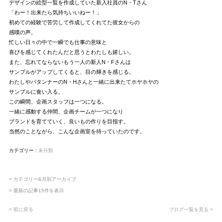
デザインの絵型一覧を作成していた新入社員のN・Tさん
「わー！出来たら気持ちいいねー！」
初めての経験で苦労して作成してくれてた彼女からの
感嘆の声。
忙しい日々の中で一瞬でも仕事の意味と
喜びを感じてくれたんだと思うとわたしも嬉しい。
また、忘れてならないもう一人の新人N・Fさんは
サンプルがアップしてくると、目の輝きを感じる。
わたしやパタンナーのN・Hさんと一緒に出来たてホヤホヤの
サンプルに食い入る。
この瞬間、企画スタッフは一つになる。
一緒に感動する仲間、企画チームが一つになり
ブランドを育てていく、良いもの作りを目指す。
当然のことながら、こんな企画室を待っていたのです。
カテゴリー :
未分類
> カテゴリー&月別アーカイブ
> 最新の記事15件を表示
< 前に戻る
ブログ一覧を見る >