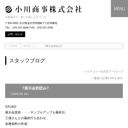
古都金沢で、唯一の美しさをつくる
〒920-0061 石川県金沢市問屋町1丁目59番地
TEL : 076-237-4646 FAX : 076-237-4785
お問い合わせ
HOME
未分類
?展示会秒読み?
スタッフブログ
> カテゴリー&月別アーカイブ
> 最新の記事15件を表示
?展示会秒読み?
（2008.05.16）
5月16日
展示会直前・・・サンプルアップも最終日。
工場さんとの最終打ち合わせ。
各種資料の作成。